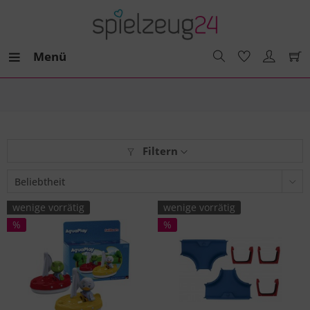
Menü
Filtern
wenige vorrätig
wenige vorrätig
%
%