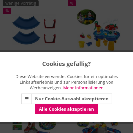
wenige vorrätig
%
%
Cookies gefällig?
Aktiv
Funktionale
Erweiterungsset für
Großer Wassertisch mit
Wasserbahn Kurve...
Pumpe und...
Diese Website verwendet Cookies für ein optimales
12,95 € *
119,95 € *
Einkaufserlebnis und zur Personalisierung von
Aktiv
Marketing
Werbeanzeigen.
Mehr Informationen
statt
16,99 € *
UVP **
statt
149,00 € *
UVP **
Merken
Merken
☰
Nur Cookie-Auswahl akzeptieren
Aktiv
Tracking
ausverkauft
ausverkauft
Alle Cookies akzeptieren