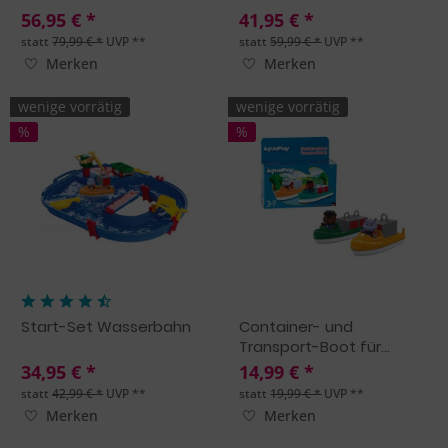
56,95 € *
41,95 € *
statt
79,99 € *
UVP **
statt
59,99 € *
UVP **
Merken
Merken
wenige vorrätig
wenige vorrätig
%
%
Start-Set Wasserbahn
Container- und
Transport-Boot für...
34,95 € *
14,99 € *
statt
42,99 € *
UVP **
statt
19,99 € *
UVP **
Merken
Merken