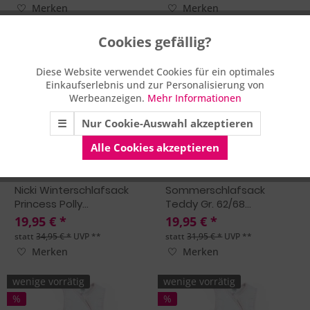
Merken
Merken
wenige vorrätig
wenige vorrätig
Cookies gefällig?
Aktiv
Funktionale
%
%
Diese Website verwendet Cookies für ein optimales
Einkaufserlebnis und zur Personalisierung von
Aktiv
Marketing
Werbeanzeigen.
Mehr Informationen
☰
Nur Cookie-Auswahl akzeptieren
Aktiv
Tracking
Alle Cookies akzeptieren
Nicki Winterschlafsack
Sommerschlafsack
Princess Polly...
Teddy Gr. 62/68...
19,95 € *
19,95 € *
statt
34,95 € *
UVP **
statt
31,95 € *
UVP **
Merken
Merken
wenige vorrätig
wenige vorrätig
%
%