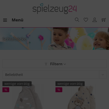
Menü
Schlafsäcke
Filtern
wenige vorrätig
wenige vorrätig
%
%