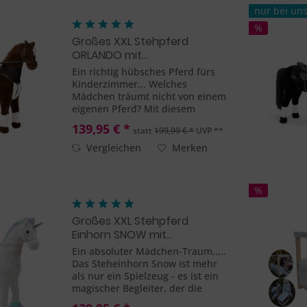
nur bei un
%
Großes XXL Stehpferd
ORLANDO mit...
Ein richtig hübsches Pferd fürs
Kinderzimmer... Welches
Mädchen träumt nicht von einem
eigenen Pferd? Mit diesem
wunderschönen Standpferd von
139,95 € *
statt
199,99 € *
UVP **
ELLA & PIET® kann der Traum
schnell wahr werden. Mit dem
Vergleichen
Merken
Pferd Orlando können auch
endlich die...
%
Großes XXL Stehpferd
Einhorn SNOW mit...
Ein absoluter Mädchen-Traum.....
Das Steheinhorn Snow ist mehr
als nur ein Spielzeug - es ist ein
magischer Begleiter, der die
Fantasie zum Leben erweckt. Das