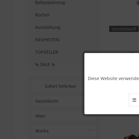
Babyspielzeug
Bücher
Ausstattung
ausverkauft
NEUHEITEN
TOPSELLER
% SALE %
Funktionale
Diese Website verwendet
Marketing
Sofort lieferbar
☰
Geschlecht
Tracking
ausverkauft
für Mädchen
Alter
für Jungen
ab 2 Jahren
Marke
ab 3 Jahren