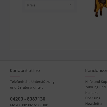
BY ASTRUP®
Preis
ab 4 Jahren
ELLA & PIET®
ab 5 Jahren
ab 6 Jahren
von
59,95 €
bis
139,95 €
ab 7 Jahren
ab 8 Jahren
ab 9 Jahren
Kundenhotline
Kundenser
Telefonische Unterstützung
Hilfe und Su
Zahlung und
und Beratung unter:
Kontakt
04203 - 8387130
Über uns
Newsletter
Mo.-Fr. 08:30-16:30 Uhr