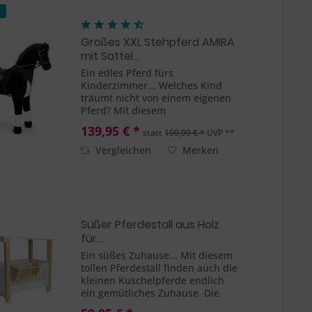
s
Großes XXL Stehpferd AMIRA
mit Sattel...
Ein edles Pferd fürs
Kinderzimmer... Welches Kind
träumt nicht von einem eigenen
Pferd? Mit diesem
wunderschönen Standpferd von
139,95 € *
statt
199,99 € *
UVP **
ELLA & PIET® kann der Traum
schnell wahr werden. Mit dem
Vergleichen
Merken
Pferd Amira können auch endlich
die größeren Kinder...
Süßer Pferdestall aus Holz
für...
Ein süßes Zuhause... Mit diesem
tollen Pferdestall finden auch die
kleinen Kuschelpferde endlich
ein gemütliches Zuhause. Die
vordere Tür läasst sich öffnen