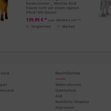
Kinderzimmer... Welches Kind
träumt nicht von einem eigenen
Pferd? Mit diesem
wunderschönen Standpferd von
139,95 € *
statt
199,99 € *
UVP **
ELLA & PIET® kann der Traum
schnell wahr werden. Mit dem
Vergleichen
Merken
Pferd Shadow können auch
endlich die größeren...
vice
Rechtliches
pport
Widerrufsrecht
 Versand
Datenschutz
AGB
Rechtliche Hinweise
Impressum