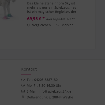
Das kleine Steheinhorn Sky ist
mehr als nur ein Spielzeug - es
ist ein magischer Begleiter, der
die Fantasie zum Leben erweckt.
69,95 € *
statt
89,99 € *
UVP **
Das super weiche Fell lädt zum
Streicheln und Kuscheln ein und
Vergleichen
Merken
sorgt für ein...
Kontakt
Tel.: 04203 8387130
Mo.-Fr. 8:30-16:30 Uhr
E-Mail: info@spielzeug24.de
Dellwendung 8, 28844 Weyhe