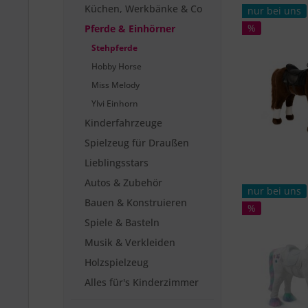
Küchen, Werkbänke & Co
nur bei uns
%
Pferde & Einhörner
Stehpferde
Hobby Horse
Miss Melody
Ylvi Einhorn
Kinderfahrzeuge
Spielzeug für Draußen
Lieblingsstars
Autos & Zubehör
nur bei uns
Bauen & Konstruieren
%
Spiele & Basteln
Musik & Verkleiden
Holzspielzeug
Alles für's Kinderzimmer