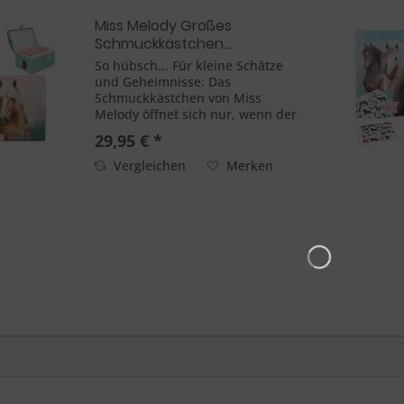
Miss Melody Großes
Schmuckkästchen...
So hübsch... Für kleine Schätze
und Geheimnisse: Das
Schmuckkästchen von Miss
Melody öffnet sich nur, wenn der
richtige vierstellige Code
29,95 € *
(persönlich einstellbar und
änderbar) eingegeben wird. Dann
Vergleichen
Merken
spielt auch kurz der Top-Hit
Wildest...