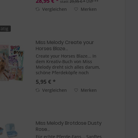
28,95 € *
statt
29,95 € *
UVP **
beiden Reißverschlussfächer sind
komplett gefüllt mit 18
Vergleichen
Merken
Buntstiften, Radierer,...
ätig
Miss Melody Create your
Horses Blaze...
Create your Horses Blaze... In
dem Kreativ-Buch von Miss
Melody dreht sich alles darum,
schöne Pferdeköpfe noch
schöner zu machen. 36
5,95 € *
spiralgebundene Seiten zum
Malen und Stickern (8
Vergleichen
Merken
Stickerbogen!). Maße: Das Buch
ist ca. 16,3 x 23 cm...
Miss Melody Brotdose Dusty
Rose...
Für echte Pferde-Fans... Sanftes