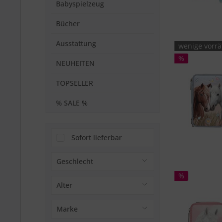
Babyspielzeug
Bücher
Ausstattung
wenige vorrä
%
NEUHEITEN
TOPSELLER
% SALE %
Sofort lieferbar
Geschlecht
%
für Mädchen
Alter
für Jungen
ab 2 Jahren
Marke
ab 3 Jahren