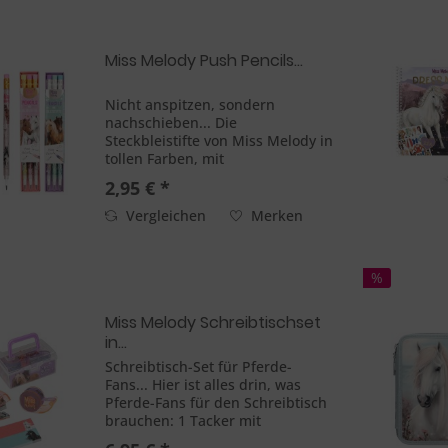
Miss Melody Push Pencils...
Nicht anspitzen, sondern
nachschieben... Die
Steckbleistifte von Miss Melody in
tollen Farben, mit
wunderschönen Pferde-Motiven,
2,95 € *
Glitzer und farblich passenden
Radierer-Toppern haben eine
Vergleichen
Merken
coole Funktion: Ist die Mine
abgeschrieben, zieht...
%
Miss Melody Schreibtischset
in...
Schreibtisch-Set für Pferde-
Fans... Hier ist alles drin, was
Pferde-Fans für den Schreibtisch
brauchen: 1 Tacker mit
Tackernadeln zum Nachfüllen, 1