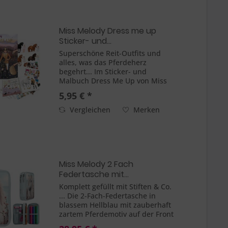
Miss Melody Dress me up
Sticker- und...
Superschöne Reit-Outfits und
alles, was das Pferdeherz
begehrt... Im Sticker- und
Malbuch Dress Me Up von Miss
Melody kann man mit 11
5,95 € *
Stickerbogen auf 24 Seiten tolle
Looks für Reiterinnen und ihre
Vergleichen
Merken
Huf-Freunde zusammenstellen.
Das macht...
Miss Melody 2 Fach
Federtasche mit...
Komplett gefüllt mit Stiften & Co.
... Die 2-Fach-Federtasche in
blassem Hellblau mit zauberhaft
zartem Pferdemotiv auf der Front
lädt zum Träumen ein. Die