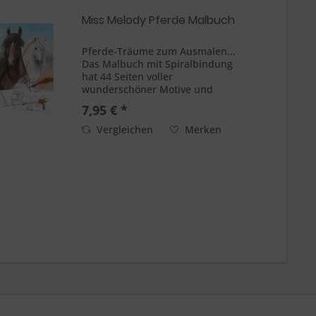
Miss Melody Pferde Malbuch
Pferde-Träume zum Ausmalen...
Das Malbuch mit Spiralbindung
hat 44 Seiten voller
wunderschöner Motive und
interessanter Pferderassen-Facts
7,95 € *
aus der Welt von Miss Melody.
Mit 116 ponytastischen Glitter-
Vergleichen
Merken
Stickern zum Verschönern der...