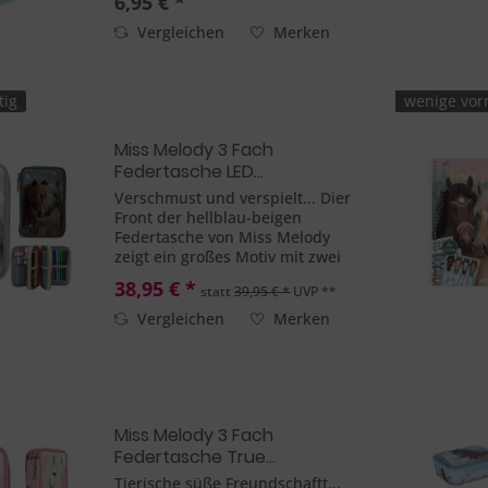
6,95 € *
Tape-Abroller mit bedrucktem
Tape, 2 radierbare Textmarker
Vergleichen
Merken
und 2 kleine...
tig
wenige vorr
Miss Melody 3 Fach
Federtasche LED...
Verschmust und verspielt... Dier
Front der hellblau-beigen
Federtasche von Miss Melody
zeigt ein großes Motiv mit zwei
Pferden, deren Köpfe sich
38,95 € *
statt
39,95 € *
UVP **
berühren. Drumherum flattern
bunte Schmetterlinge, die auf
Vergleichen
Merken
Knopfdruck leuchten und
blinken....
Miss Melody 3 Fach
Federtasche True...
Tierische süße Freundschaftt...