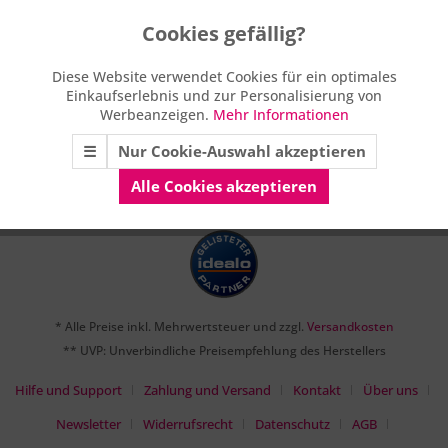
Ihre Vorteile
Cookies gefällig?
Aktiv
Funktionale
Persönlicher Kundenservice
Diese Website verwendet Cookies für ein optimales
Einkaufserlebnis und zur Personalisierung von
Aktiv
Marketing
Versand am selben Tag
Werbeanzeigen.
Mehr Informationen
☰
Nur Cookie-Auswahl akzeptieren
100 Tage Rückgaberecht
Aktiv
Tracking
Alle Cookies akzeptieren
* Alle Preise inkl. Mehrwertsteuer und zzgl.
Versandkosten
** UVP: Unverbindliche Preisempfehlung des Herstellers
Hilfe und Support
Zahlung und Versand
Kontakt
Über uns
Newsletter
Widerrufsrecht
Datenschutz
AGB