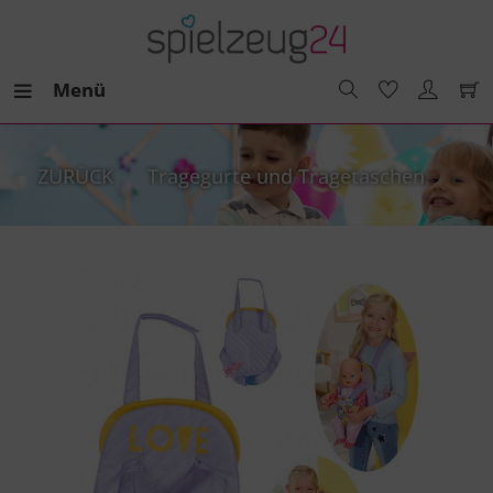
Menü
ZURÜCK
Tragegurte und Tragetaschen