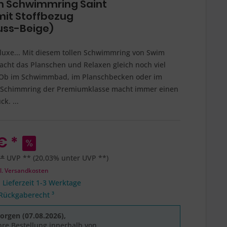
 Schwimmring Saint
mit Stoffbezug
uss-Beige)
uxe... Mit diesem tollen Schwimmring von Swim
acht das Planschen und Relaxen gleich noch viel
Ob im Schwimmbad, im Planschbecken oder im
 Schimmring der Premiumklasse macht immer einen
ck. ...
€ *
 *
UVP **
(20,03% unter UVP **)
l. Versandkosten
 Lieferzeit 1-3 Werktage
Rückgaberecht ³
rgen (07.08.2026),
hre Bestellung innerhalb von