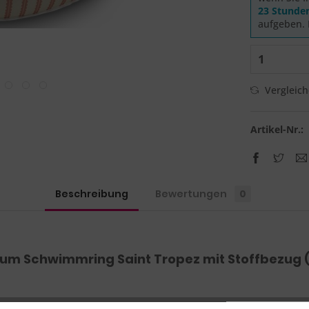
23 Stunde
aufgeben. 
Vergleic
Artikel-Nr.:
Beschreibung
Bewertungen
0
um Schwimmring Saint Tropez mit Stoffbezug 