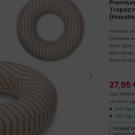
Premium
Tropez 
(Haseln
Premium Del
Essentials m
mehr Spaß. 
Meer dieser
tollen Eindru
27,95 
statt
34,95 €
inkl. MwSt.
zzg
Auf Lager,
100 Tage 
Versand mo
wenn Sie I