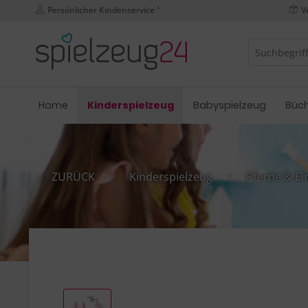
Persönlicher Kindenservice ¹
V
Home
Kinderspielzeug
Babyspielzeug
Büc
ZURÜCK
Kinderspielzeug
Pferde & Ei