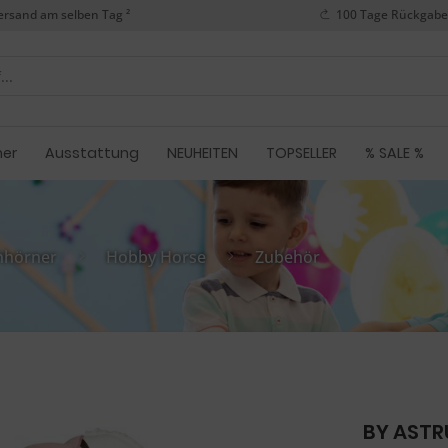
ersand am selben Tag ²
100 Tage Rückgabe
her
Ausstattung
NEUHEITEN
TOPSELLER
% SALE %
nhörner
Hobby Horse
Zubehör
BY ASTR