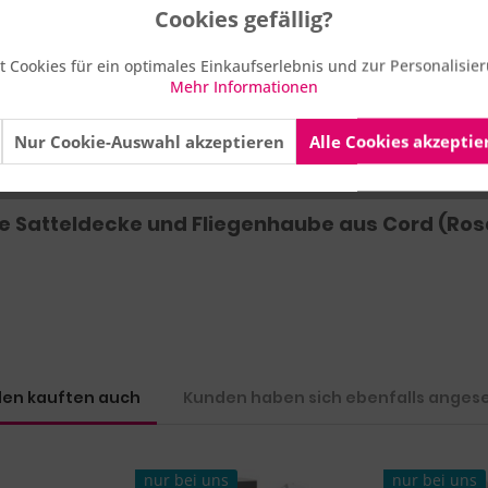
ok und ein realistisches Reiterlebnis. Perfekt abgestimmt für dei
Cookies gefällig?
 Cookies für ein optimales Einkaufserlebnis und zur Personalisi
roß.
Mehr Informationen
Nur Cookie-Auswahl akzeptieren
Alle Cookies akzeptie
 36 Monaten geeignet. Erstickungsgefahr durch verschluckbare Klei
e Satteldecke und Fliegenhaube aus Cord (Ros
en kauften auch
Kunden haben sich ebenfalls anges
nur bei uns
nur bei uns