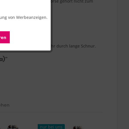
n Hobby Horse. Das Hobby Horse gehört nicht zum
Aktiv
erung von Werbeanzeigen.
Aktiv
ren
Aktiv
nteile. Strangulationsgefahr durch lange Schnur.
a)"
ehen
nur bei uns