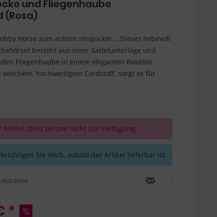
ecke und Fliegenhaube
d (Rosa)
bby Horse zum echten Hingucker... Dieses liebevoll
ubehörset besteht aus einer Sattelunterlage und
nden Fliegenhaube in einem eleganten Roséton.
s weichem, hochwertigem Cordstoff, sorgt es für
 Artikel steht derzeit nicht zur Verfügung!
richtigen Sie mich, sobald der Artikel lieferbar ist.
€ *