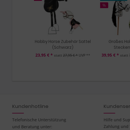
%
Hobby Horse Zubehör Sattel
Großes Ho
(Schwarz)
Steckenp
23,95 € *
39,95 € *
statt
27,95 € *
UVP **
statt
Kundenhotline
Kundenser
Telefonische Unterstützung
Hilfe und Su
Zahlung und
und Beratung unter: