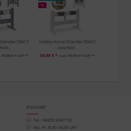
%
Ständer FENCY
Hobby Horse Ständer FENCY
Holz...
aus Holz...
59,95 € *
t
79,99 € *
UVP **
statt
79,99 € *
UVP **
Kontakt
Tel.: 04203 8387130
Mo.-Fr. 8:30-16:30 Uhr