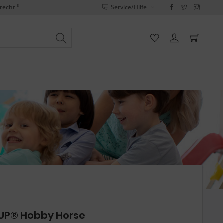
recht ³
Service/Hilfe
UP® Hobby Horse