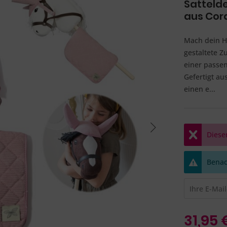
Satteld
aus Cor
Mach dein Ho
gestaltete Z
einer passe
Gefertigt au
einen e...
Dieser
Benach
31,95 