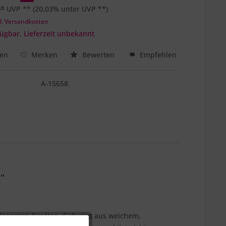
 *
UVP **
(20,03% unter UVP **)
l. Versandkosten
ügbar, Lieferzeit unbekannt
hen
Merken
Bewerten
Empfehlen
A-15658
"
eleganten Roséton. Gefertigt aus weichem,