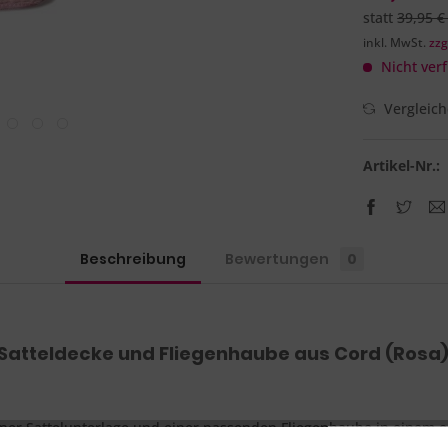
statt
39,95 €
inkl. MwSt.
zzg
Nicht verf
Vergleic
Artikel-Nr.:
Beschreibung
Bewertungen
0
Satteldecke und Fliegenhaube aus Cord (Rosa)
einer Sattelunterlage und einer passenden Fliegenhaube in einem 