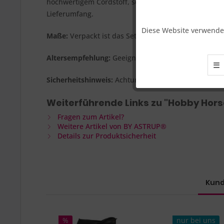
hochwertigem Cordstoff, sorgt es für einen edlen Lo
Funktionale
Lieferumfang.
Diese Website verwendet
Maße:
Verpackt ist das Set ca. 28,5 x 20,5 x 5,5 cm g
Marketing
Altersempfehlung:
Geeignet für Kinder ab 3 Jahren.
☰
Tracking
Sicherheitshinweis:
Achtung! Nicht für Kinder unter
Weiterführende Links zu "Hobby Hors
Fragen zum Artikel?
Weitere Artikel von BY ASTRUP®
Details zur Produktsicherheit
Kund
%
nur bei uns