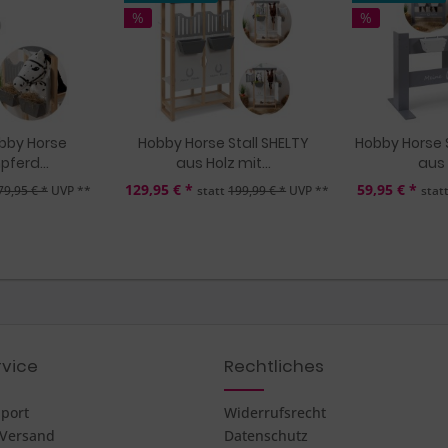
%
%
bby Horse
Hobby Horse Stall SHELTY
Hobby Horse 
ferd...
aus Holz mit...
aus 
129,95 € *
59,95 € *
79,95 € *
UVP **
statt
199,99 € *
UVP **
stat
vice
Rechtliches
pport
Widerrufsrecht
 Versand
Datenschutz