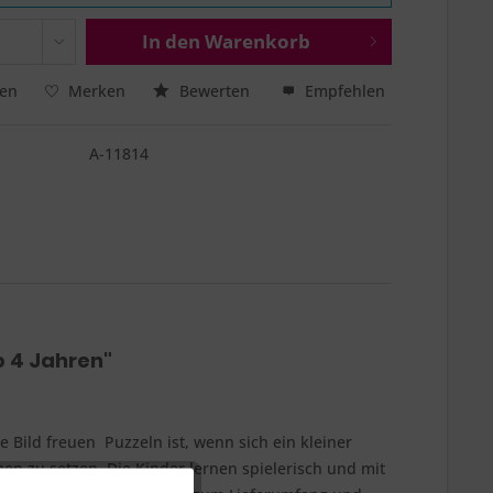
In den
Warenkorb
hen
Merken
Bewerten
Empfehlen
A-11814
b 4 Jahren"
ild freuen  Puzzeln ist, wenn sich ein kleiner
en zu setzen. Die Kinder lernen spielerisch und mit