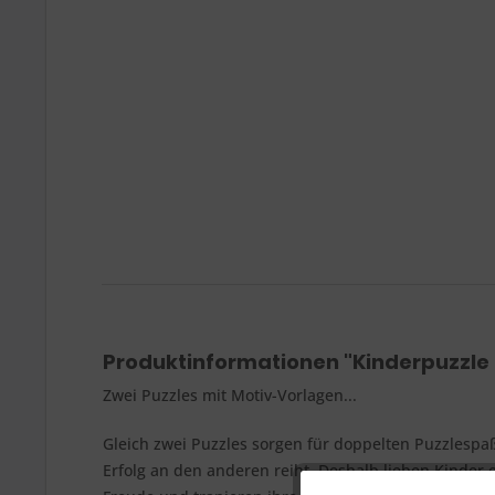
Produktinformationen "Kinderpuzzle 
Zwei Puzzles mit Motiv-Vorlagen...
Gleich zwei Puzzles sorgen für doppelten Puzzlespaß
Erfolg an den anderen reiht. Deshalb lieben Kinder 