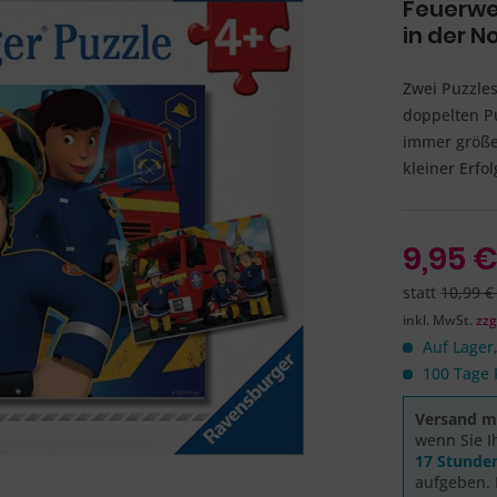
Feuerwe
in der N
Zwei Puzzles
doppelten P
immer größer
kleiner Erfo
9,95 €
statt
10,99 €
inkl. MwSt.
zzg
Auf Lager,
100 Tage 
Versand mo
wenn Sie I
17 Stunde
aufgeben. 