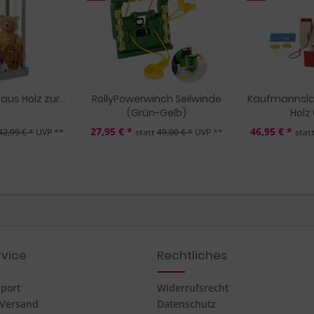
aus Holz zur...
RollyPowerwinch Seilwinde
Kaufmannsla
(Grün-Gelb)
Holz
27,95 € *
46,95 € *
42,99 € *
UVP **
statt
49,00 € *
UVP **
stat
vice
Rechtliches
pport
Widerrufsrecht
 Versand
Datenschutz