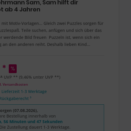
hrmann Sam, Sam hilft dir
ot ab 4 Jahren
 mit Motiv-Vorlagen... Gleich zwei Puzzles sorgen für
uzzlespaß. Teile suchen, anfügen und sich über das
 werdende Bild freuen  Puzzeln ist, wenn sich ein
lg an den anderen reiht. Deshalb lieben Kind...
 *
 *
UVP **
(9,46% unter UVP **)
l. Versandkosten
 Lieferzeit 1-3 Werktage
Rückgaberecht ³
rgen (07.08.2026),
hre Bestellung innerhalb von
n, 56 Minuten und 46 Sekunden
Die Zustellung dauert 1-3 Werktage.