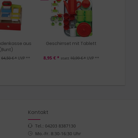
denkasse aus
Geschirrset mit Tablett
 (Bunt)
8,95 € *
t
64,50 € *
UVP **
statt
10,99 € *
UVP **
Kontakt
Tel.: 04203 8387130
Mo.-Fr. 8:30-16:30 Uhr