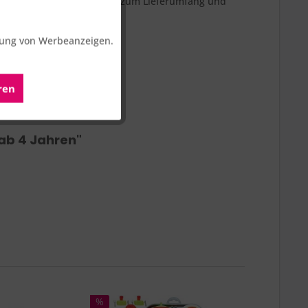
leine Mini-Postern gehören zum Lieferumfang und
Aktiv
erung von Werbeanzeigen.
m groß.
Aktiv
ren
Aktiv
nteile.
 ab 4 Jahren"
%