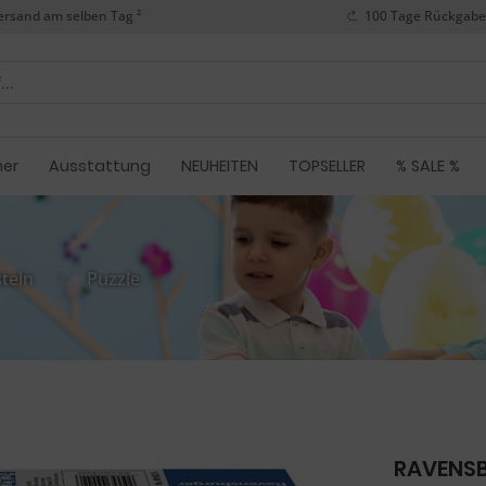
ersand am selben Tag ²
100 Tage Rückgabe
her
Ausstattung
NEUHEITEN
TOPSELLER
% SALE %
steln
Puzzle
RAVENSB