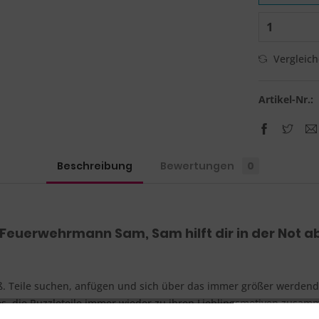
Vergleic
Artikel-Nr.:
Beschreibung
Bewertungen
0
Feuerwehrmann Sam, Sam hilft dir in der Not a
. Teile suchen, anfügen und sich über das immer größer werdende B
es, die Puzzleteile immer wieder zu ihren Lieblingsmotiven zusamm