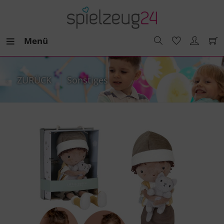
Menü
ZURÜCK
Sonstiges