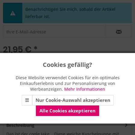
Benachrichtigen Sie mich, sobald der Artikel
lieferbar ist.
21,95 € *
inkl. MwSt.
zzgl. Versandkosten
Cookies gefällig?
Nicht verfügbar, Lieferzeit unbekannt
Aktiv
Funktionale
Merken
Bewerten
Empfehlen
Diese Website verwendet Cookies für ein optimales
Einkaufserlebnis und zur Personalisierung von
Aktiv
Marketing
Werbeanzeigen.
Mehr Informationen
Artikel-Nr.:
A-15288
☰
Nur Cookie-Auswahl akzeptieren
Aktiv
Tracking
Alle Cookies akzeptieren
Beschreibung
Das ist der coole Jake... Diese weiche Kuschelpuppe mit