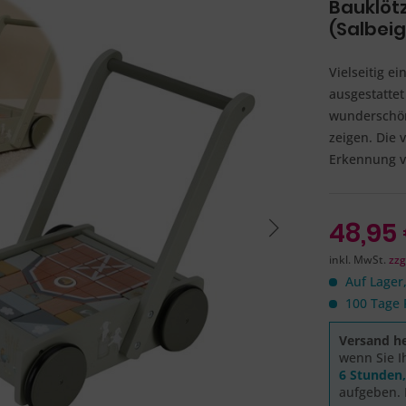
Bauklötz
(Salbei
Vielseitig e
ausgestattet
wunderschöne
zeigen. Die 
Erkennung vo
48,95 
inkl. MwSt.
zzg
Auf Lager,
100 Tage 
Versand he
wenn Sie I
6 Stunden
aufgeben. 