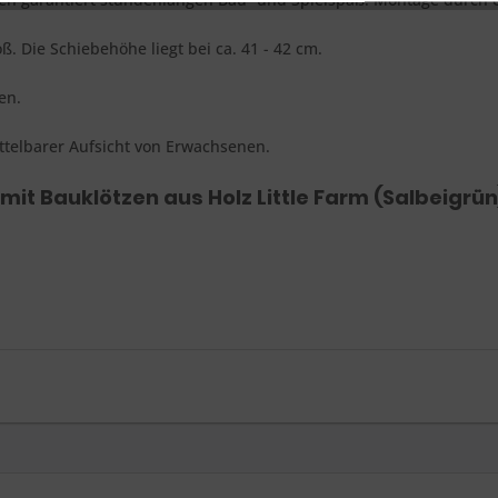
ß. Die Schiebehöhe liegt bei ca. 41 - 42 cm.
en.
telbarer Aufsicht von Erwachsenen.
it Bauklötzen aus Holz Little Farm (Salbeigrün