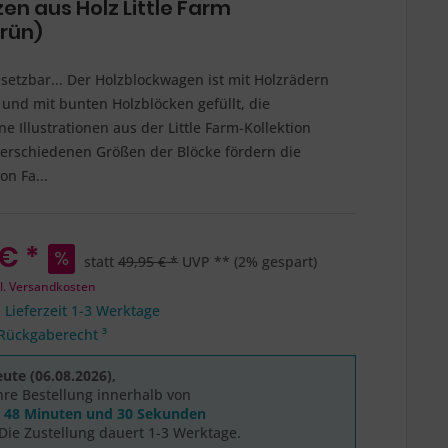
en aus Holz Little Farm
grün)
insetzbar... Der Holzblockwagen ist mit Holzrädern
 und mit bunten Holzblöcken gefüllt, die
 Illustrationen aus der Little Farm-Kollektion
verschiedenen Größen der Blöcke fördern die
n Fa...
€ *
statt
49,95 € *
UVP **
(2% gespart)
l. Versandkosten
 Lieferzeit 1-3 Werktage
Rückgaberecht ³
ute (06.08.2026),
hre Bestellung innerhalb von
, 48 Minuten und 30 Sekunden
Die Zustellung dauert 1-3 Werktage.