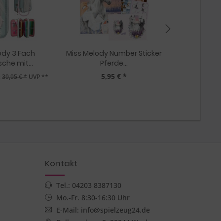
ody 3 Fach
Miss Melody Number Sticker
Metall S
che mit...
Pferde...
Gard
5,95 € *
9,
t
39,95 € *
UVP **
Kontakt
Tel.: 04203 8387130
Mo.-Fr. 8:30-16:30 Uhr
E-Mail: info@spielzeug24.de