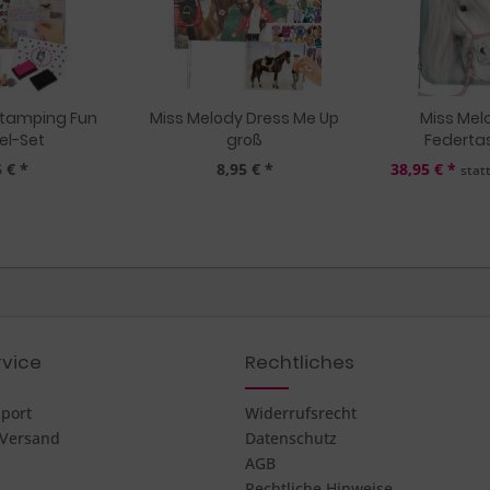
Stamping Fun
Miss Melody Dress Me Up
Miss Mel
el-Set
groß
Federtas
 € *
8,95 € *
38,95 € *
stat
vice
Rechtliches
pport
Widerrufsrecht
 Versand
Datenschutz
AGB
Rechtliche Hinweise