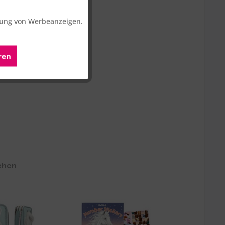
Aktiv
erung von Werbeanzeigen.
Aktiv
ren
Aktiv
nteile.
ehen