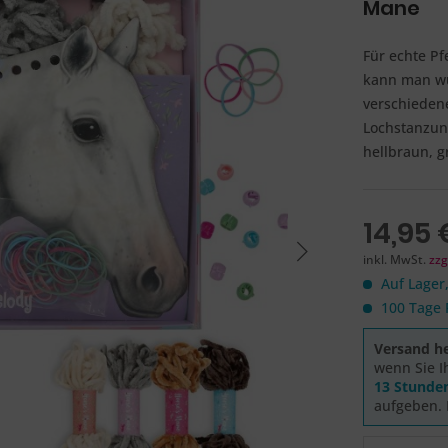
Mane
Für echte Pf
kann man wu
verschieden
Lochstanzun
hellbraun, g
14,95 
inkl. MwSt.
zzg
Auf Lager,
100 Tage 
Versand he
wenn Sie I
13 Stunde
aufgeben. 