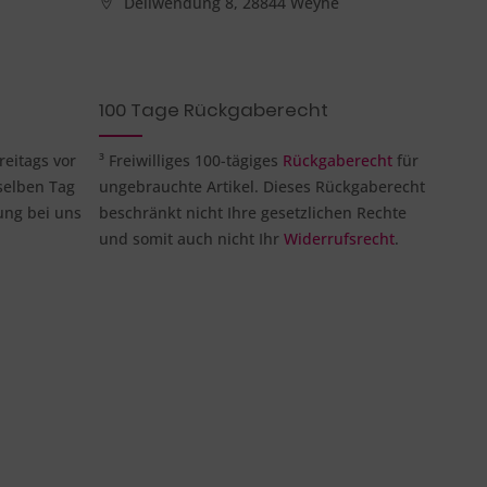
Dellwendung 8, 28844 Weyhe
100 Tage Rückgaberecht
reitags vor
³ Freiwilliges 100-tägiges
Rückgaberecht
für
selben Tag
ungebrauchte Artikel. Dieses Rückgaberecht
ung bei uns
beschränkt nicht Ihre gesetzlichen Rechte
und somit auch nicht Ihr
Widerrufsrecht
.