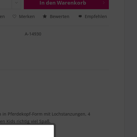
In den
Warenkorb
hen
Merken
Bewerten
Empfehlen
A-14930
 in Pferdekopf-Form mit Lochstanzungen, 4
 Kids richtig viel Spaß.