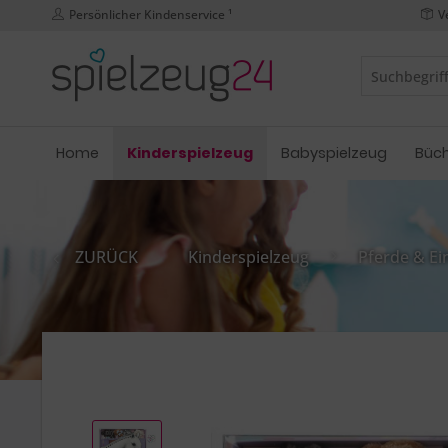
Persönlicher Kindenservice ¹
V
Home
Kinderspielzeug
Babyspielzeug
Büc
ZURÜCK
Kinderspielzeug
Pferde & Ei