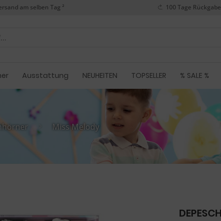
ersand am selben Tag ²
100 Tage Rückgabe
her
Ausstattung
NEUHEITEN
TOPSELLER
% SALE %
nhörner
Miss Melody
DEPESCH