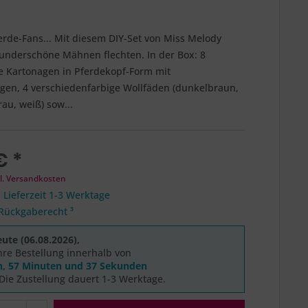
erde-Fans... Mit diesem DIY-Set von Miss Melody
nderschöne Mähnen flechten. In der Box: 8
e Kartonagen in Pferdekopf-Form mit
gen, 4 verschiedenfarbige Wollfäden (dunkelbraun,
rau, weiß) sow...
€ *
l. Versandkosten
 Lieferzeit 1-3 Werktage
Rückgaberecht ³
ute (06.08.2026),
hre Bestellung innerhalb von
n, 57 Minuten und 36 Sekunden
Die Zustellung dauert 1-3 Werktage.