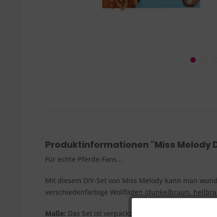
Produktinformationen "Miss Melody 
Für echte Pferde-Fans...
Mit diesem DIY-Set von Miss Melody kann man wunde
verschiedenfarbige Wollfäden (dunkelbraun, hellbra
Maße:
Das Set ist verpackt ca. 25 x 20,5 cm groß.