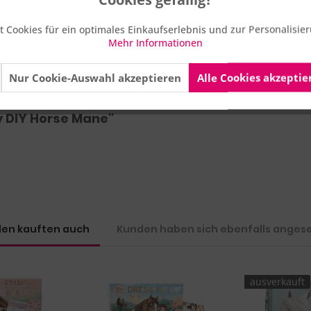
geeignet.
 Cookies für ein optimales Einkaufserlebnis und zur Personalisi
Mehr Informationen
Nur Cookie-Auswahl akzeptieren
Alle Cookies akzeptie
 36 Monaten geeignet. Erstickungsgefahr durch verschluckbare Klei
y DIY Horse Mane"
en kauften auch
Kunden haben sich ebenfalls anges
ausverkauft