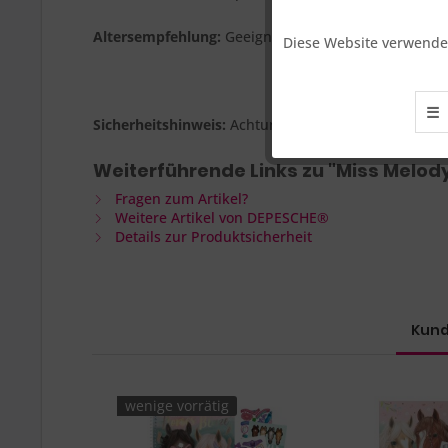
Funktionale
Altersempfehlung:
Geeignet für Kinder ab 5 Jahren 
Diese Website verwendet
Marketing
☰
Tracking
Sicherheitshinweis:
Achtung! Nicht für Kinder unter
Weiterführende Links zu "Miss Melod
Fragen zum Artikel?
Weitere Artikel von DEPESCHE®
Details zur Produktsicherheit
Kund
wenige vorrätig