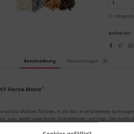
Vergleic
Artikel-Nr.:
Beschreibung
Bewertungen
0
DIY Horse Mane"
rschöne Mähnen flechten. In der Box: 8 verschiedene Kartonagen
un, grau, weiß) sowie bunte Gummibänder und Clips. Das macht den
Cookies gefällig?