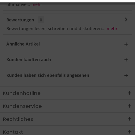
ultimative...
mehr
Bewertungen
0
Bewertungen lesen, schreiben und diskutieren...
mehr
Ähnliche Artikel
Kunden kauften auch
Kunden haben sich ebenfalls angesehen
Kundenhotline
Kundenservice
Rechtliches
Kontakt