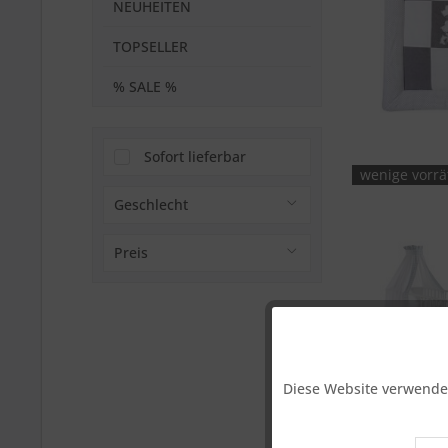
NEUHEITEN
TOPSELLER
% SALE %
Sofort lieferbar
wenige vorrä
Geschlecht
für Mädchen
Preis
für Jungen
von
38,95 €
bis
74,95 €
Funktionale
Diese Website verwendet
Marketing