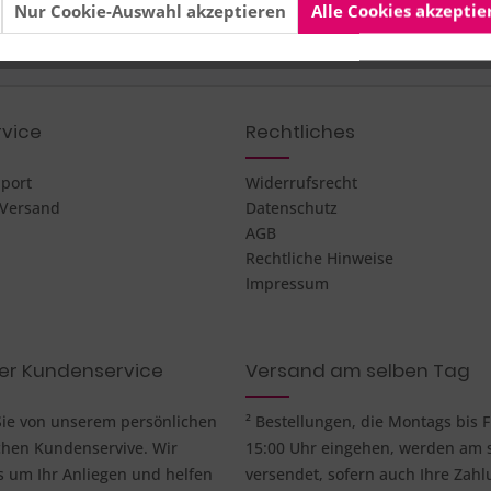
Nur Cookie-Auswahl akzeptieren
Alle Cookies akzeptie
vice
Rechtliches
pport
Widerrufsrecht
 Versand
Datenschutz
AGB
Rechtliche Hinweise
Impressum
her Kundenservice
Versand am selben Tag
 Sie von unserem persönlichen
² Bestellungen, die Montags bis F
chen Kundenservive. Wir
15:00 Uhr eingehen, werden am 
um Ihr Anliegen und helfen
versendet, sofern auch Ihre Zahl