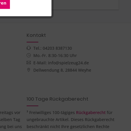
ren
Aktiv
Kontakt
Tel.: 04203 8387130
Mo.-Fr. 8:30-16:30 Uhr
E-Mail: info@spielzeug24.de
Dellwendung 8, 28844 Weyhe
100 Tage Rückgaberecht
reitags vor
³ Freiwilliges 100-tägiges
Rückgaberecht
für
selben Tag
ungebrauchte Artikel. Dieses Rückgaberecht
ung bei uns
beschränkt nicht Ihre gesetzlichen Rechte