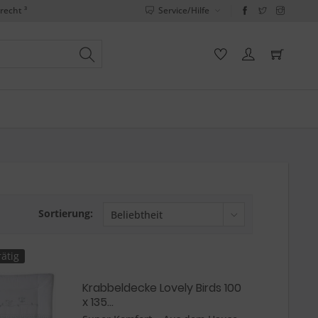
recht ³
Service/Hilfe
Sortierung:
ätig
Krabbeldecke Lovely Birds 100
x 135...