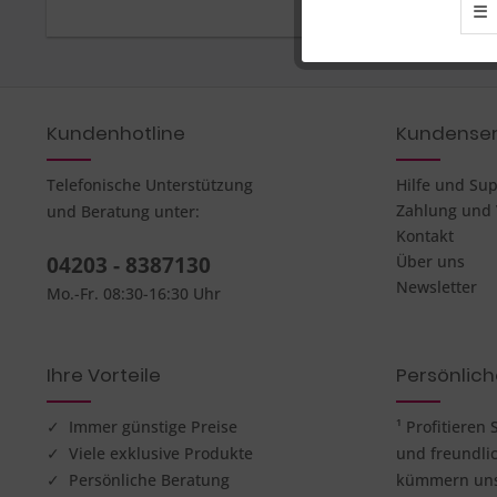
☰
Tracking
Kundenhotline
Kundenser
Telefonische Unterstützung
Hilfe und Su
Zahlung und
und Beratung unter:
Kontakt
04203 - 8387130
Über uns
Newsletter
Mo.-Fr. 08:30-16:30 Uhr
Ihre Vorteile
Persönlic
✓ Immer günstige Preise
¹ Profitieren
✓ Viele exklusive Produkte
und freundli
✓ Persönliche Beratung
kümmern uns 