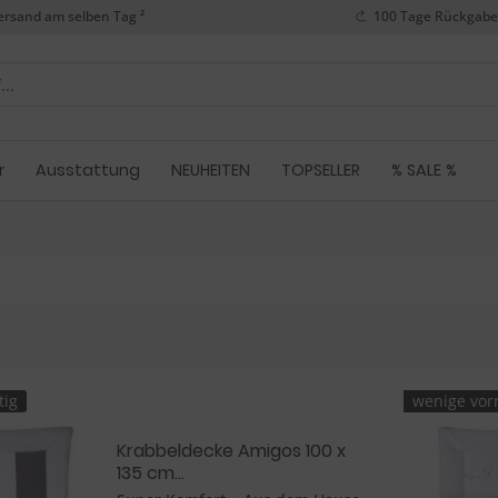
ersand am selben Tag ²
100 Tage Rückgabe
r
Ausstattung
NEUHEITEN
TOPSELLER
% SALE %
tig
wenige vorr
Krabbeldecke Amigos 100 x
135 cm...