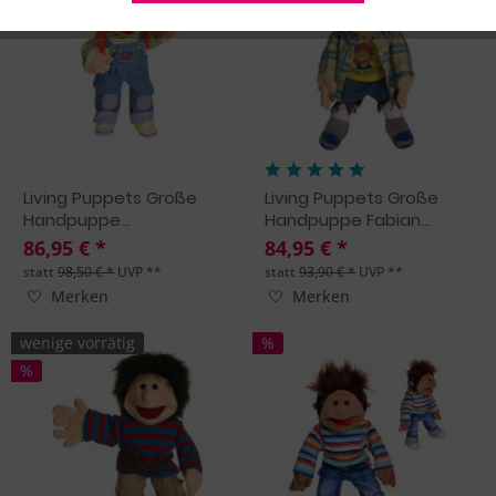
Living Puppets Große
Living Puppets Große
Handpuppe...
Handpuppe Fabian...
86,95 € *
84,95 € *
statt
98,50 € *
UVP **
statt
93,90 € *
UVP **
Merken
Merken
wenige vorrätig
%
%