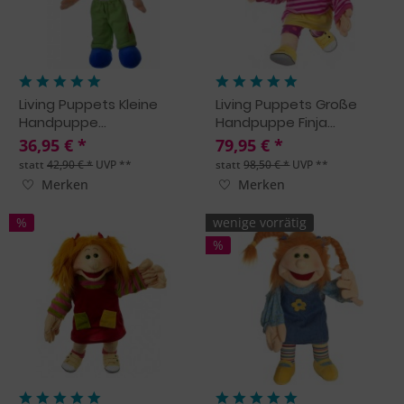
Living Puppets Kleine
Living Puppets Große
Handpuppe...
Handpuppe Finja...
36,95 € *
79,95 € *
statt
42,90 € *
UVP **
statt
98,50 € *
UVP **
Merken
Merken
%
wenige vorrätig
%