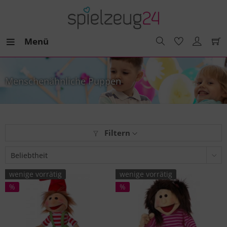
Menü
Menschenähnliche Puppen
Filtern
wenige vorrätig
wenige vorrätig
%
%