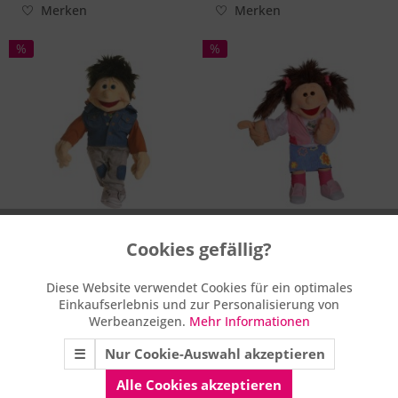
Merken
Merken
%
%
Living Puppets Große
Living Puppets Große
Cookies gefällig?
Aktiv
Funktionale
Handpuppe...
Handpuppe...
84,95 € *
84,95 € *
Diese Website verwendet Cookies für ein optimales
Einkaufserlebnis und zur Personalisierung von
Aktiv
statt
99,90 € *
UVP **
statt
99,90 € *
UVP **
Marketing
Werbeanzeigen.
Mehr Informationen
Merken
Merken
☰
Nur Cookie-Auswahl akzeptieren
Aktiv
Tracking
wenige vorrätig
%
%
Alle Cookies akzeptieren