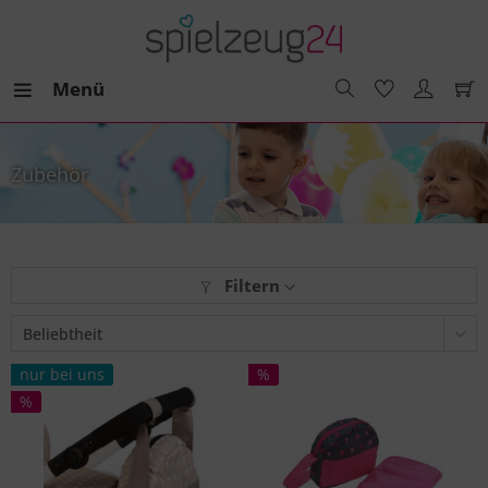
Menü
Zubehör
Filtern
nur bei uns
%
%