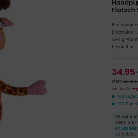
Handpup
Flatsch
Eine lustige 
Entertainer 
wenig Phanta
bespielbar. 
34,95 
statt
38,50 €
inkl. MwSt.
zzg
Auf Lager,
100 Tage 
Versand a
wenn Sie I
41 Stunde
aufgeben. 