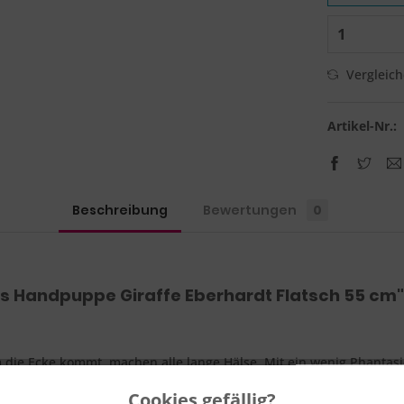
Vergleic
Artikel-Nr.:
Beschreibung
Bewertungen
0
ts Handpuppe Giraffe Eberhardt Flatsch 55 cm"
m die Ecke kommt, machen alle lange Hälse. Mit ein wenig Phantasi
Cookies gefällig?