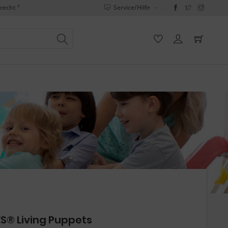
recht ³
Service/Hilfe
S® Living Puppets