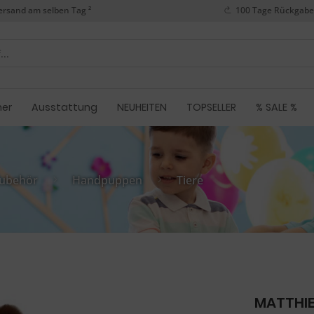
ersand am selben Tag ²
100 Tage Rückgabe
her
Ausstattung
NEUHEITEN
TOPSELLER
% SALE %
ubehör
Handpuppen
Tiere
MATTHIE