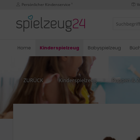
Persönlicher Kindenservice ¹
V
Home
Kinderspielzeug
Babyspielzeug
Büc
ZURÜCK
Kinderspielzeug
Puppen & Z