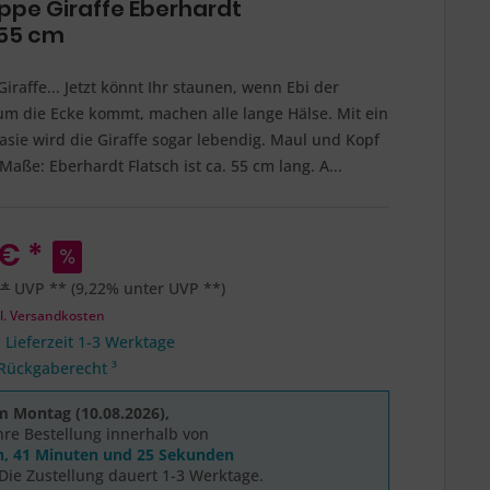
pe Giraffe Eberhardt
 55 cm
Giraffe... Jetzt könnt Ihr staunen, wenn Ebi der
um die Ecke kommt, machen alle lange Hälse. Mit ein
sie wird die Giraffe sogar lebendig. Maul und Kopf
Maße: Eberhardt Flatsch ist ca. 55 cm lang. A...
€ *
 *
UVP **
(9,22% unter UVP **)
l. Versandkosten
 Lieferzeit 1-3 Werktage
Rückgaberecht ³
m Montag (10.08.2026),
hre Bestellung innerhalb von
n, 41 Minuten und 24 Sekunden
Die Zustellung dauert 1-3 Werktage.