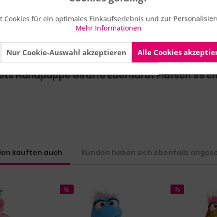
 Cookies für ein optimales Einkaufserlebnis und zur Personalisi
Mehr Informationen
Nur Cookie-Auswahl akzeptieren
Alle Cookies akzeptie
cht für Kinder unter 10 Monaten geeignet.
pets Handpuppe Giraffe Eberhardt Flatsch 55 c
en kauften auch
Kunden haben sich ebenfalls anges
%
%