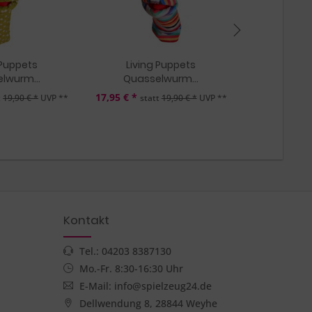
 Puppets
Living Puppets
Living Pup
lwurm...
Quasselwurm...
J
17,95 € *
46,95 € *
t
19,90 € *
UVP **
statt
19,90 € *
UVP **
sta
Kontakt
Tel.: 04203 8387130
Mo.-Fr. 8:30-16:30 Uhr
E-Mail: info@spielzeug24.de
Dellwendung 8, 28844 Weyhe