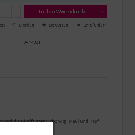
In den
Warenkorb
hen
Merken
Bewerten
Empfehlen
A-14921
e wird die Giraffe sogar lebendig. Maul und Kopf
Aktiv