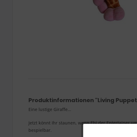
Produktinformationen "Living Puppe
Eine lustige Giraffe...
Jetzt könnt Ihr staunen, wenn Ebi der Entertainer u
bespielbar.
Funktionale