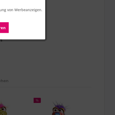
erung von Werbeanzeigen.
Aktiv
ren
Aktiv
m"
ehen
%
%