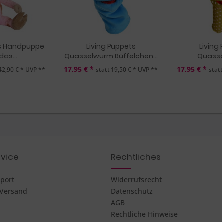
ts Handpuppe
Living Puppets
Living
das...
Quasselwurm Büffelchen...
Quasse
17,95 € *
17,95 € *
42,90 € *
UVP **
statt
19,50 € *
UVP **
stat
vice
Rechtliches
pport
Widerrufsrecht
 Versand
Datenschutz
AGB
Rechtliche Hinweise