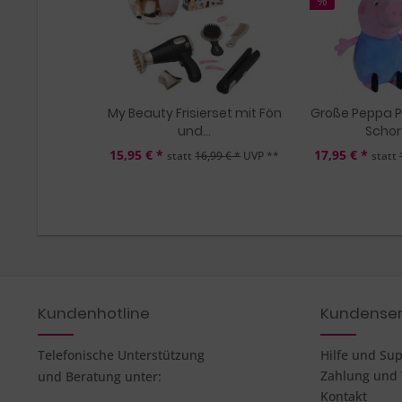
%
My Beauty Frisierset mit Fön
Große Peppa P
und...
Schors
15,95 € *
17,95 € *
statt
16,99 € *
UVP **
statt
Kundenhotline
Kundenser
Telefonische Unterstützung
Hilfe und Su
Zahlung und
und Beratung unter:
Kontakt