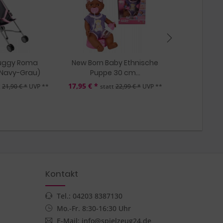
uggy Roma
New Born Baby Ethnische
Puppenbugg
Navy-Grau)
Puppe 30 cm...
G
17,95 € *
13,95 € *
t
21,90 € *
UVP **
statt
22,99 € *
UVP **
sta
Kontakt
Tel.: 04203 8387130
Mo.-Fr. 8:30-16:30 Uhr
E-Mail: info@spielzeug24.de