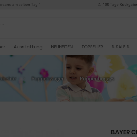
ersand am selben Tag ²
100 Tage Rückgabe
her
Ausstattung
NEUHEITEN
TOPSELLER
% SALE %
ubehör
Puppenwagen
Puppenbuggys
BAYER C