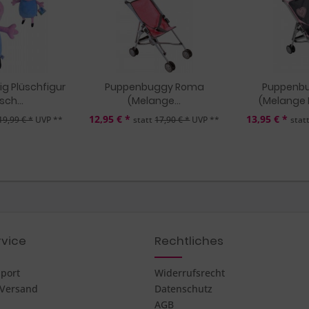
ig Plüschfigur
Puppenbuggy Roma
Puppenb
ch...
(Melange...
(Melange 
12,95 € *
13,95 € *
19,99 € *
UVP **
statt
17,90 € *
UVP **
stat
vice
Rechtliches
pport
Widerrufsrecht
 Versand
Datenschutz
AGB