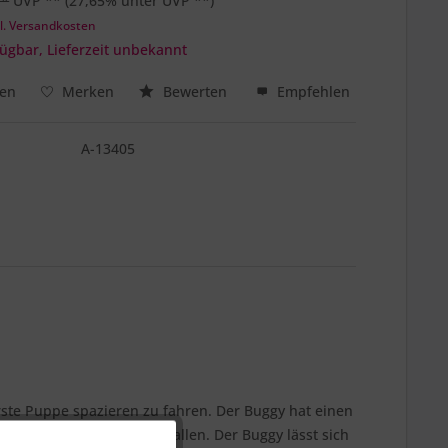
 *
UVP **
(27,65% unter UVP **)
l. Versandkosten
ügbar, Lieferzeit unbekannt
hen
Merken
Bewerten
Empfehlen
A-13405
rste Puppe spazieren zu fahren. Der Buggy hat einen
 den Teddy vorm herausfallen. Der Buggy lässt sich