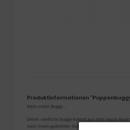
Produktinformationen "Puppenbugg
Mein erster Buggy...
Dieser niedliche Buggy kommt aus dem Hause Bayer C
nach innen gedrehten Stoff-Griff und lässt sich da