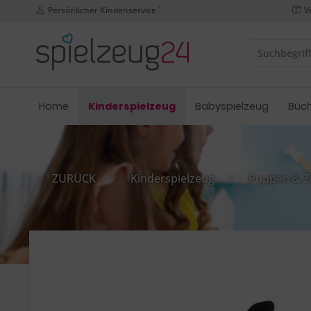
Persönlicher Kindenservice ¹
V
Home
Kinderspielzeug
Babyspielzeug
Büc
ZURÜCK
Kinderspielzeug
Puppen & Z