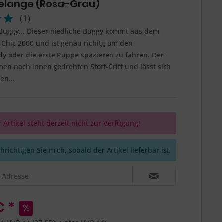
lange (Rosa-Grau)
(
1
)
 Buggy... Dieser niedliche Buggy kommt aus dem
Chic 2000 und ist genau richitg um den
dy oder die erste Puppe spazieren zu fahren. Der
nen nach innen gedrehten Stoff-Griff und lässt sich
en...
 Artikel steht derzeit nicht zur Verfügung!
richtigen Sie mich, sobald der Artikel lieferbar ist.
€ *