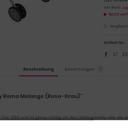
statt
17,90 €
inkl. MwSt.
zzg
Nicht verf
Vergleic
Artikel-Nr.:
Beschreibung
Bewertungen
1
y Roma Melange (Rosa-Grau)"
hic 2000 und ist genau richitg um den Lieblingsteddy oder die e
durch angenehm schieben. Ein Anschnallgurt schützt die Puppe oder