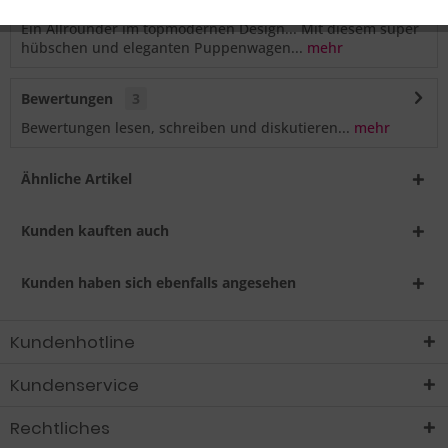
Ein Allrounder im topmodernen Design... Mit diesem super
hübschen und eleganten Puppenwagen...
mehr
Bewertungen
3
Bewertungen lesen, schreiben und diskutieren...
mehr
Ähnliche Artikel
Kunden kauften auch
Kunden haben sich ebenfalls angesehen
Kundenhotline
Kundenservice
Rechtliches